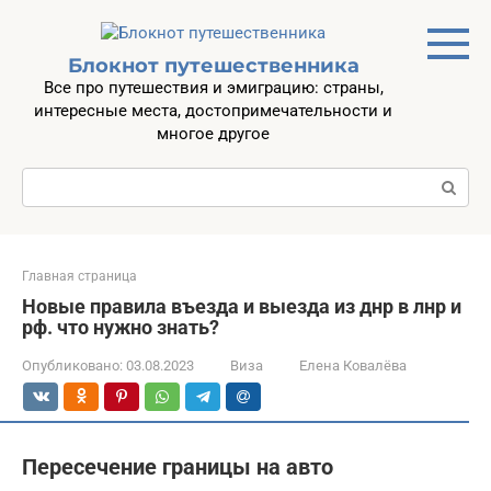
Перейти
к
контенту
Блокнот путешественника
Все про путешествия и эмиграцию: страны,
интересные места, достопримечательности и
многое другое
Поиск:
Главная страница
Новые правила въезда и выезда из днр в лнр и
рф. что нужно знать?
Опубликовано:
03.08.2023
Виза
Елена Ковалёва
Пересечение границы на авто