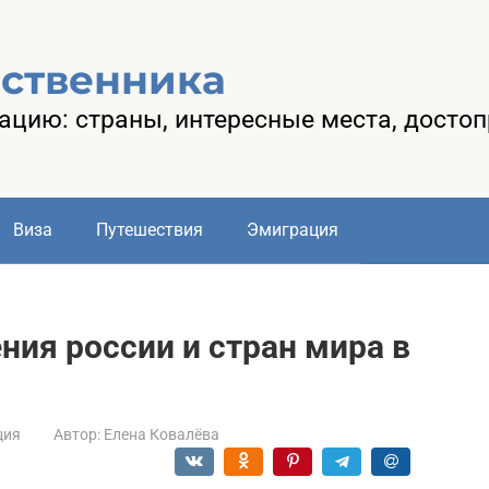
ественника
рацию: страны, интересные места, досто
Виза
Путешествия
Эмиграция
ния россии и стран мира в
ция
Автор:
Елена Ковалёва